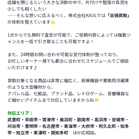
店舗を閉じるという大きな決断の中で、片付けや整理の負担を
少しでも軽くしたい
——そんな想いに応えるべく、株式会社KAULでは
「出張買取」
の体制を整えています
1点からでも無料で査定が可能で、ご依頼内容によっては複数ジ
ャンルを一括で引き取ることも可能ですよ！
また、24時間お問い合わせ可能な受付体制が整っており、
お忙しいオーナー様でも都合に合わせたスケジュールでご相談
いただけます♪
買取対象となる商品は非常に幅広く、厨房機器や業務用冷蔵庫
のような大型機材から、
アパレル品、化粧品、ブランド品、レトロゲーム、音響機器な
ど細かいアイテムまで対応していますからね
対応エリア：
武豊町・半田市・常滑市・美浜町・碧南市・高浜市・安城市・
刈谷市・豊明市・名古屋市・東海市・大府市・阿久比町・知多
市・知立市・東浦町・南知多町
ほか応相談。